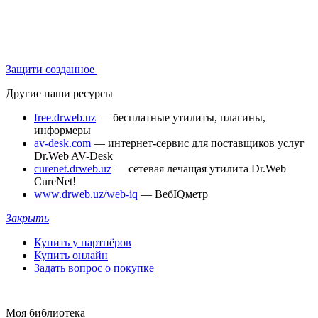
Защити созданное
Другие наши ресурсы
free.drweb.uz
— бесплатные утилиты, плагины,
информеры
av-desk.com
— интернет-сервис для поставщиков услуг
Dr.Web AV-Desk
curenet.drweb.uz
— сетевая лечащая утилита Dr.Web
CureNet!
www.drweb.uz/web-iq
— ВебIQметр
Закрыть
Купить у партнёров
Купить онлайн
Задать вопрос о покупке
Моя библиотека