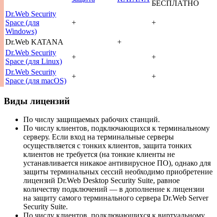
БЕСПЛАТНО
Dr.Web Security
Space (для
+
+
Windows)
Dr.Web KATANA
+
Dr.Web Security
+
+
Space (для Linux)
Dr.Web Security
+
+
Space (для macOS)
Виды лицензий
По числу защищаемых рабочих станций.
По числу клиентов, подключающихся к терминальному
серверу. Если вход на терминальные серверы
осуществляется с тонких клиентов, защита тонких
клиентов не требуется (на тонкие клиенты не
устанавливается никакое антивирусное ПО), однако для
защиты терминальных сессий необходимо приобретение
лицензий Dr.Web Desktop Security Suite, равное
количеству подключений — в дополнение к лицензии
на защиту самого терминального сервера Dr.Web Server
Security Suite.
По числу клиентов, подключающихся к виртуальному