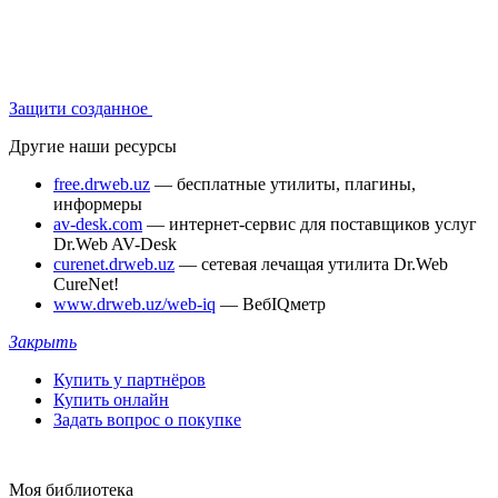
Защити созданное
Другие наши ресурсы
free.drweb.uz
— бесплатные утилиты, плагины,
информеры
av-desk.com
— интернет-сервис для поставщиков услуг
Dr.Web AV-Desk
curenet.drweb.uz
— сетевая лечащая утилита Dr.Web
CureNet!
www.drweb.uz/web-iq
— ВебIQметр
Закрыть
Купить у партнёров
Купить онлайн
Задать вопрос о покупке
Моя библиотека